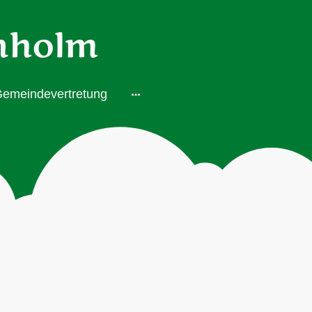
nholm
emeindevertretung