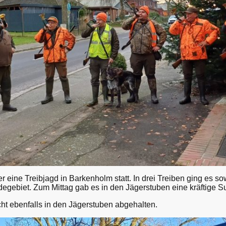
 eine Treibjagd in Barkenholm statt. In drei Treiben ging es so
gebiet. Zum Mittag gab es in den Jägerstuben eine kräftige S
t ebenfalls in den Jägerstuben abgehalten.