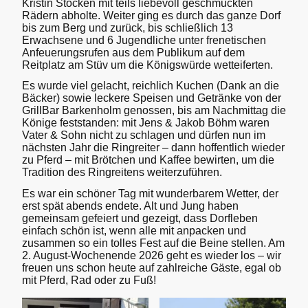
Kristin Stöcken mit teils liebevoll geschmückten
Rädern abholte. Weiter ging es durch das ganze Dorf
bis zum Berg und zurück, bis schließlich 13
Erwachsene und 6 Jugendliche unter frenetischen
Anfeuerungsrufen aus dem Publikum auf dem
Reitplatz am Stüv um die Königswürde wetteiferten.
Es wurde viel gelacht, reichlich Kuchen (Dank an die
Bäcker) sowie leckere Speisen und Getränke von der
GrillBar Barkenholm genossen, bis am Nachmittag die
Könige feststanden: mit Jens & Jakob Böhm waren
Vater & Sohn nicht zu schlagen und dürfen nun im
nächsten Jahr die Ringreiter – dann hoffentlich wieder
zu Pferd – mit Brötchen und Kaffee bewirten, um die
Tradition des Ringreitens weiterzuführen.
Es war ein schöner Tag mit wunderbarem Wetter, der
erst spät abends endete. Alt und Jung haben
gemeinsam gefeiert und gezeigt, dass Dorfleben
einfach schön ist, wenn alle mit anpacken und
zusammen so ein tolles Fest auf die Beine stellen. Am
2. August-Wochenende 2026 geht es wieder los – wir
freuen uns schon heute auf zahlreiche Gäste, egal ob
mit Pferd, Rad oder zu Fuß!